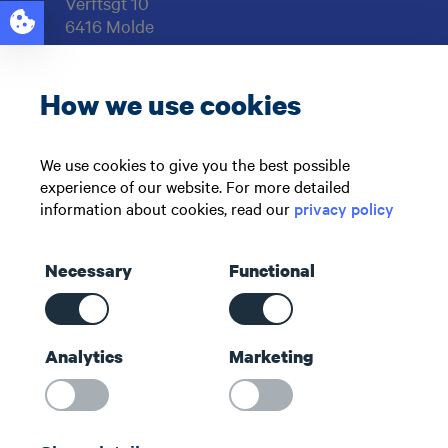
Verftsgt 10
6416 Molde
Org.nr: 997929217
How we use cookies
Support: +47 71 51 73 00
sales@maritech.com
We use cookies to give you the best possible
experience of our website. For more detailed
Følg oss i sosiale medier
information about cookies, read our
privacy policy
Necessary
Functional
Snarveier
Analytics
Marketing
Kontakt oss
Om oss
Maritech Community