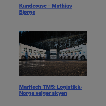
Kundecase – Mathias
Bjørge
Maritech TMS: Logistikk-
Norge velger skyen