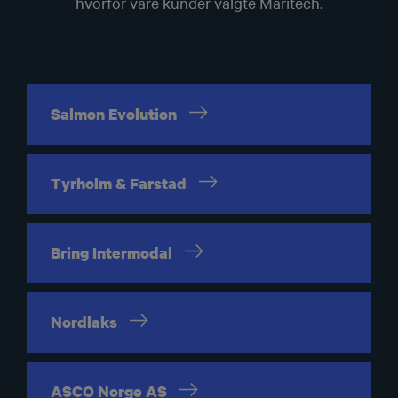
hvorfor våre kunder valgte Maritech.
Salmon
Evolution
Tyrholm &
Farstad
Bring
Intermodal
Nordlaks
ASCO Norge
AS