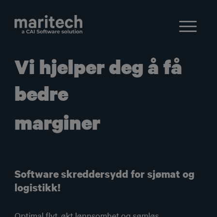
Vi hjelper deg å få
bedre
marginer
Software skreddersydd for sjømat og
logistikk!
Optimal flyt, økt lønnsomhet og sømløs