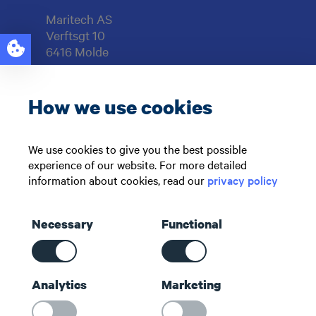
Maritech AS
Verftsgt 10
6416 Molde
Org.nr: 997929217
How we use cookies
Support: +47 71 51 73 00
sales@maritech.com
We use cookies to give you the best possible
experience of our website. For more detailed
Følg oss i sosiale medier
information about cookies, read our
privacy policy
Necessary
Functional
Snarveier
Analytics
Marketing
Kontakt oss
Om oss