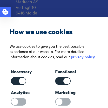
Maritech AS
Verftsgt 10
6416 Molde
Org.nr: 997929217
How we use cookies
Support: +47 71 51 73 00
sales@maritech.com
We use cookies to give you the best possible
experience of our website. For more detailed
Følg oss i sosiale medier
information about cookies, read our
privacy policy
Necessary
Functional
Snarveier
Analytics
Marketing
Kontakt oss
Om oss