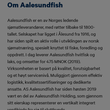
Om Aalesundfish
Aalesundfish er en av Norges ledende
sjømatleverandører, med røtter tilbake til 1800-
tallet. Selskapet har ligget i Ålesund fra 1916, og
har siden spilt en aktiv rolle i utviklingen av norsk
sjømatnæring, spesielt knyttet til fiske, foredling og
oppdrett. I dag leverer Aalesundfish hvitfisk og
laks, og omsetter for 475 MNOK (2019).
Virksomheten er basert på kvalitet, forutsigbarhet
og et høyt servicenivå. Muliggjort gjennom effektiv
logistikk, kvalitetssertifiseringer og dedikerte
ansatte. AS Aalesundfish har siden høsten 2019
vært en del av Aalesundfish Holding, som gjennom
sitt eierskap representerer en vertikalt integrert
verdikjede fra sjø til sluttkunde.