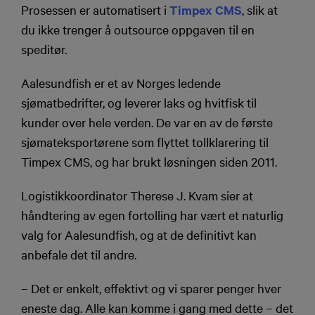
Prosessen er automatisert i
Timpex CMS
, slik at
du ikke trenger å outsource oppgaven til en
speditør.
Aalesundfish er et av Norges ledende
sjømatbedrifter, og leverer laks og hvitfisk til
kunder over hele verden. De var en av de første
sjømateksportørene som flyttet tollklarering til
Timpex CMS, og har brukt løsningen siden 2011.
Logistikkoordinator Therese J. Kvam sier at
håndtering av egen fortolling har vært et naturlig
valg for Aalesundfish, og at de definitivt kan
anbefale det til andre.
– Det er enkelt, effektivt og vi sparer penger hver
eneste dag. Alle kan komme i gang med dette – det