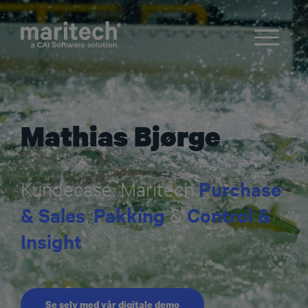
Mathias Bjørge
Purchase
Kundecase: Maritec
h
& Sales
Pakking
Control &
,
&
Insight
Se selv med vår digitale demo