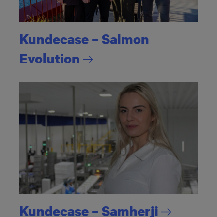
Kundecase – Salmon
Evolution
Kundecase –
Samherji