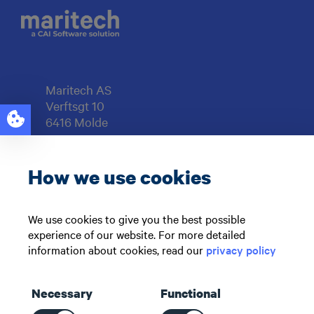
Maritech AS
Verftsgt 10
6416 Molde
Org.nr: 997929217
How we use cookies
Support: +47 71 51 73 00
sales@maritech.com
We use cookies to give you the best possible
experience of our website. For more detailed
Følg oss i sosiale medier
information about cookies, read our
privacy policy
Necessary
Functional