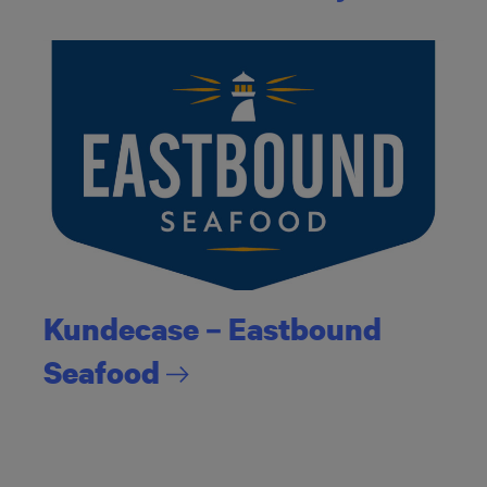
Kundecase – Eastbound
Seafood