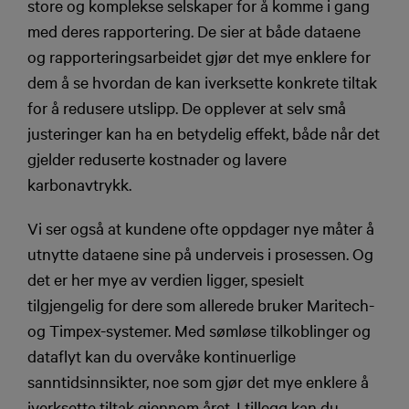
store og komplekse selskaper for å komme i gang
med deres rapportering. De sier at både dataene
og rapporteringsarbeidet gjør det mye enklere for
dem å se hvordan de kan iverksette konkrete tiltak
for å redusere utslipp. De opplever at selv små
justeringer kan ha en betydelig effekt, både når det
gjelder reduserte kostnader og lavere
karbonavtrykk.
Vi ser også at kundene ofte oppdager nye måter å
utnytte dataene sine på underveis i prosessen. Og
det er her mye av verdien ligger, spesielt
tilgjengelig for dere som allerede bruker Maritech-
og Timpex-systemer. Med sømløse tilkoblinger og
dataflyt kan du overvåke kontinuerlige
sanntidsinnsikter, noe som gjør det mye enklere å
iverksette tiltak gjennom året. I tillegg kan du