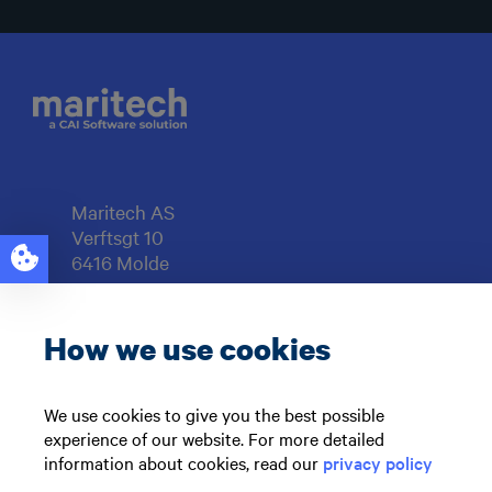
Maritech AS
Verftsgt 10
6416 Molde
Org.nr: 997929217
How we use cookies
Support: +47 71 51 73 00
sales@maritech.com
We use cookies to give you the best possible
experience of our website. For more detailed
Følg oss i sosiale medier
information about cookies, read our
privacy policy