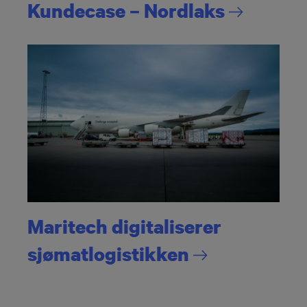
Kundecase –
Nordlaks
Maritech digitaliserer
sjømatlogistikken